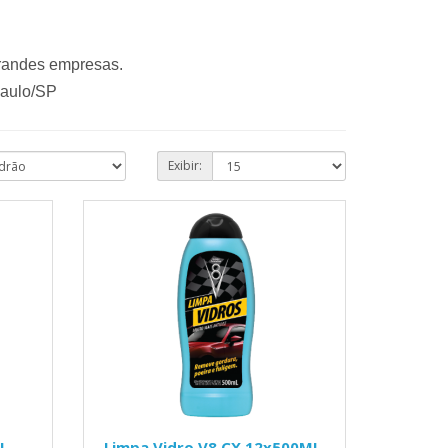
grandes empresas.
Paulo/SP
Exibir:
L
Limpa Vidro V8 CX 12x500ML