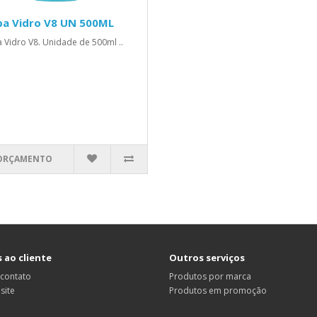
pa Vidro V8 UN 500ML
 Vidro V8. Unidade de 500ml ..
ORÇAMENTO
 ao cliente
Outros serviços
 contato
Produtos por marca
site
Produtos em promoção