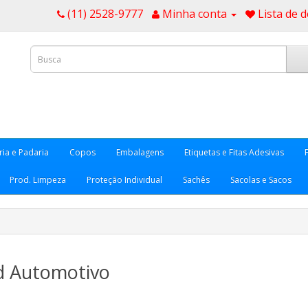
(11) 2528-9777
Minha conta
Lista de d
ria e Padaria
Copos
Embalagens
Etiquetas e Fitas Adesivas
Prod. Limpeza
Proteção Individual
Sachês
Sacolas e Sacos
d Automotivo