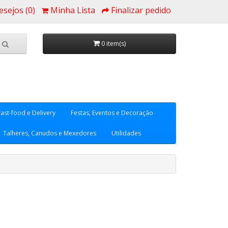
esejos (0)
Minha Lista
Finalizar pedido
0 item(s)
Fast-food e Delivery
Festas, Eventos e Decoração
Talheres, Canudos e Mexedores
Utilidades