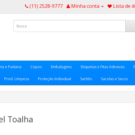
(11) 2528-9777
Minha conta
Lista de d
ria e Padaria
Copos
Embalagens
Etiquetas e Fitas Adesivas
Prod. Limpeza
Proteção Individual
Sachês
Sacolas e Sacos
el Toalha