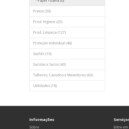
- Papel Toalha (0)
Pratos (30)
Prod. Higiene (25)
Prod. Limpeza (127)
Proteção Individual (48)
Sachês (10)
Sacolas e Sacos (43)
Talheres, Canudos e Mexedores (63)
Utilidades (18)
Informações
Serviços
Sobre
Entre em