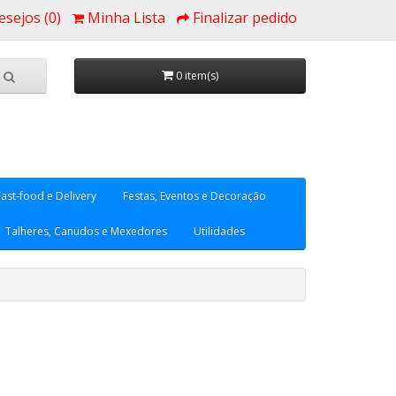
esejos (0)
Minha Lista
Finalizar pedido
0 item(s)
Fast-food e Delivery
Festas, Eventos e Decoração
Talheres, Canudos e Mexedores
Utilidades