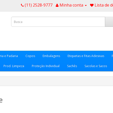
(11) 2528-9777
Minha conta
Lista de d
ria e Padaria
Copos
Embalagens
Etiquetas e Fitas Adesivas
Prod. Limpeza
Proteção Individual
Sachês
Sacolas e Sacos
e