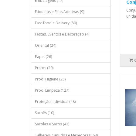
Embalagens (17)
Conj
Conju
Etiquetas e Fitas Adesivas (9)
unida
Fast-food e Delivery (80)
Festas, Eventos e Decoração (4)
Oriental (24)
Papel (26)
Pratos (30)
Prod. Higiene (25)
Prod. Limpeza (127)
Proteção Individual (48)
Sachês (10)
Sacolas e Sacos (43)
Talheres, Canudos e Mexedores (63)