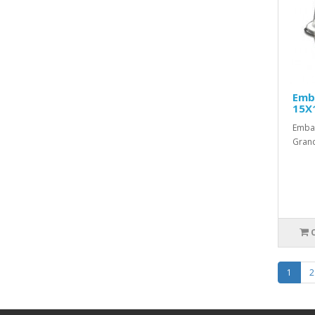
Emb
15X
Embal
Grand
1
2