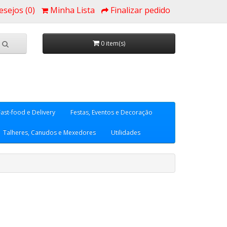
esejos (0)
Minha Lista
Finalizar pedido
0 item(s)
Fast-food e Delivery
Festas, Eventos e Decoração
Talheres, Canudos e Mexedores
Utilidades