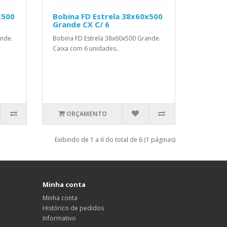
x500
Bobina FD Estrela 38x60x500
Grande CX C/ 6
ande.
Bobina FD Estrela 38x60x500 Grande.
Caixa com 6 unidades..
ORÇAMENTO
Exibindo de 1 a 6 do total de 6 (1 páginas)
Minha conta
Minha conta
Histórico de pedidos
Informativo