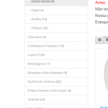
- Fundo Estrela (6)
Aviso:
Não so
- Papel (4)
Nossa p
- Perflex (10)
Estoque
- Plástico (35)
Churrasco (6)
Confeitaria e Padaria (126)
Copos (104)
Embalagens (17)
Etiquetas e Fitas Adesivas (9)
Fast-food e Delivery (80)
Festas, Eventos e Decoração (4)
Oriental (24)
Bobi