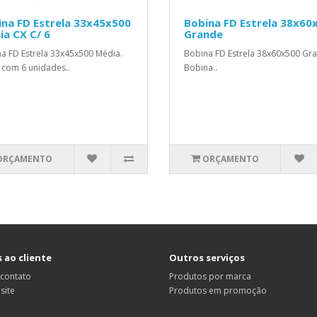
na FD Estrela 33x45x500
Bobina FD Estrela 38x60
a CX C/ 6
Grande
a FD Estrela 33x45x500 Média.
Bobina FD Estrela 38x60x500 Gr
 com 6 unidades..
Bobina..
ORÇAMENTO
ORÇAMENTO
 ao cliente
Outros serviços
 contato
Produtos por marca
site
Produtos em promoção