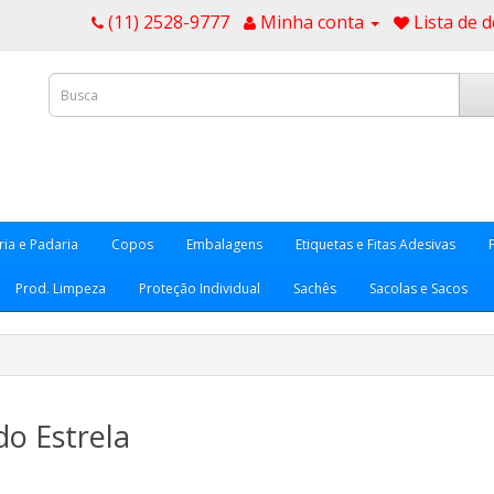
(11) 2528-9777
Minha conta
Lista de d
ria e Padaria
Copos
Embalagens
Etiquetas e Fitas Adesivas
Prod. Limpeza
Proteção Individual
Sachês
Sacolas e Sacos
o Estrela