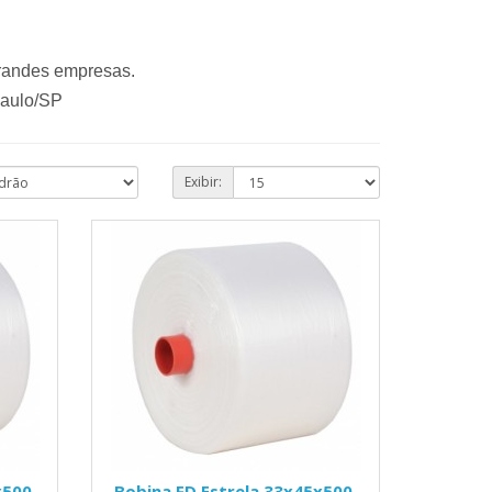
grandes empresas.
Paulo/SP
Exibir:
x500
Bobina FD Estrela 33x45x500