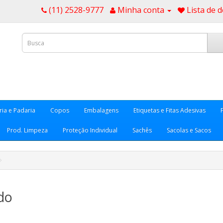
(11) 2528-9777
Minha conta
Lista de d
ria e Padaria
Copos
Embalagens
Etiquetas e Fitas Adesivas
Prod. Limpeza
Proteção Individual
Sachês
Sacolas e Sacos
do