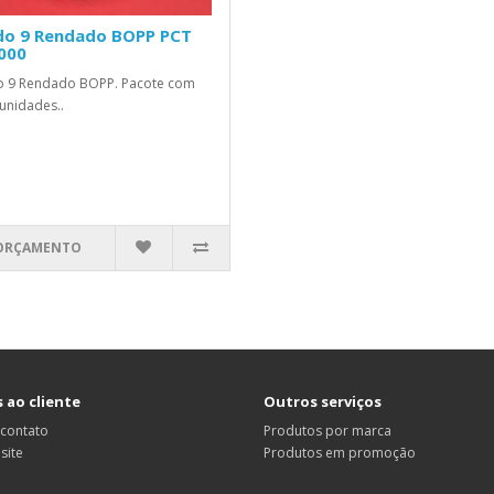
do 9 Rendado BOPP PCT
000
o 9 Rendado BOPP. Pacote com
unidades..
ORÇAMENTO
 ao cliente
Outros serviços
 contato
Produtos por marca
site
Produtos em promoção