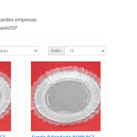
grandes empresas.
Paulo/SP
Exibir:
PCT
Fundo 9 Rendado BOPP PCT