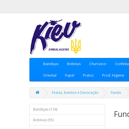
Bandejas
Bobinas
Churrasco
Confeita
Oriental
Papel
Pratos
Prod. Higiene
Festas, Eventos e Decoração
Fundo
Bandejas (134)
Fun
Bobinas (55)