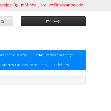
esejos (0)
Minha Lista
Finalizar pedido
0 item(s)
Fast-food e Delivery
Festas, Eventos e Decoração
Talheres, Canudos e Mexedores
Utilidades